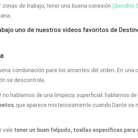
ar zonas de trabajo, tener una buena conexión
(¡bendito S
tana.
bajo uno de nuestros videos favoritos de Destino
za
 buena combinación para los amantes del orden. En una
ión se descontrola.
 Y no hablamos de una limpieza superficial: hablamos d
heetos
, que aparece misteriosamente cuando Dante se mo
e vale
tener un buen felpudo, toallas específicas para e