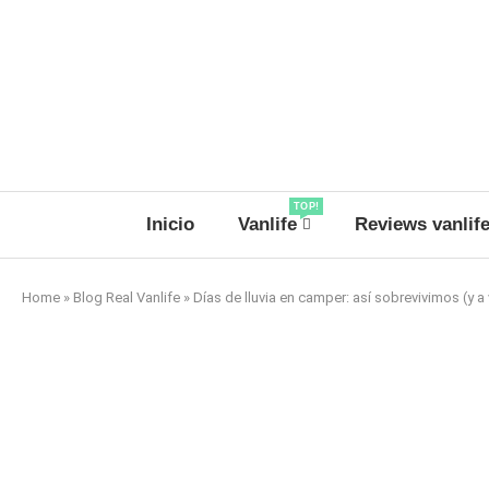
TOP!
Inicio
Vanlife
Reviews vanlif
Home
»
Blog Real Vanlife
»
Días de lluvia en camper: así sobrevivimos (y a