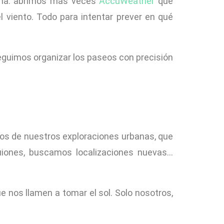
ma: abrimos más veces
AccuWeather
que
l viento. Todo para intentar prever en qué
onseguimos organizar los paseos con precisión
eos de nuestros exploraciones urbanas, que
uiones, buscamos localizaciones nuevas…
ue nos llamen a tomar el sol. Solo nosotros,