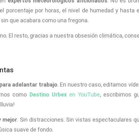
 en
expertos meteorológicos aficionados
. No es bro
 el porcentaje por horas, el nivel de humedad y hasta e
sin que acabara como una fregona.
 lleno. El resto, gracias a nuestra obsesión climática, c
entas
para adelantar trabajo
. En nuestro caso, editamos víd
rarnos como
Destino Urbex
en YouTube
, escribimos g
lluvia!
y mejor
. Sin distracciones. Sin vistas espectaculares q
música suave de fondo.