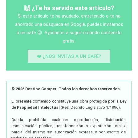
🙌 ¿Te ha servido este artículo?
Si este artículo te ha ayudado, entretenido o te ha
ahorrado una búsqueda en Google, puedes invitarnos
a un café 😉. Ayúdanos a seguir creando contenido
gratis.
❤️ ¿NOS INVITAS A UN CAFÉ?
© 2026 Destino Camper. Todos los derechos reservados.
El presente contenido constituye una obra protegida por la
Ley
de Propiedad Intelectual
(Real Decreto Legislativo 1/1996).
Queda prohibida cualquier reproducción, distribución,
comunicación pública, transformación o explotación total o
parcial del mismo sin autorización expresa y por escrito del