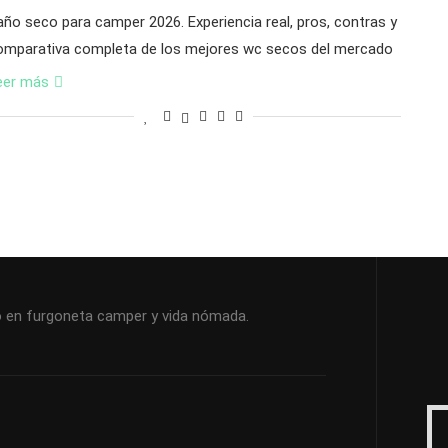
año seco para camper 2026. Experiencia real, pros, contras y
omparativa completa de los mejores wc secos del mercado
eer más
ndo en furgoneta camper y vida nómada.