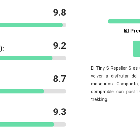
9.8
💶 Pre
9.2
):
El Tiny S Repeller S es
8.7
volver a disfrutar del
mosquitos. Compacto,
compatible con pastill
trekking.
9.3