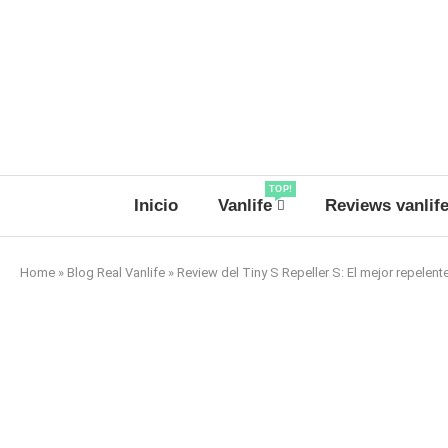
TOP!
Inicio
Vanlife
Reviews vanlif
Home
»
Blog Real Vanlife
»
Review del Tiny S Repeller S: El mejor repelen