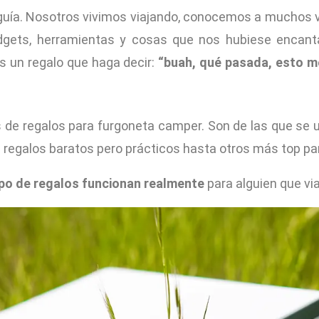
guía. Nosotros vivimos viajando, conocemos a muchos v
ts, herramientas y cosas que nos hubiese encantado
jas un regalo que haga decir:
“buah, qué pasada, esto me
es de regalos para furgoneta camper. Son de las que se 
e regalos baratos pero prácticos hasta otros más top p
ipo de regalos funcionan realmente
para alguien que vi