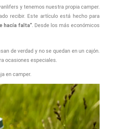
anlifers y tenemos nuestra propia camper.
 recibir. Este artículo está hecho para
 hacía falta”
. Desde los más económicos
usan de verdad y no se quedan en un cajón.
ara ocasiones especiales.
aja en camper.